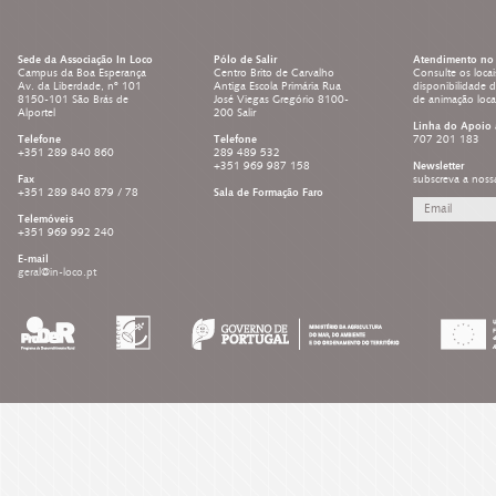
LEARNING 
Sede da Associação In Loco
Pólo de Salir
Atendimento no 
Campus da Boa Esperança
Centro Brito de Carvalho
Consulte os locai
Av. da Liberdade, nº 101
Antiga Escola Primária Rua
disponibilidade 
8150-101 São Brás de
José Viegas Gregório 8100-
de animação loc
Alportel
200 Salir
Linha do Apoio 
Telefone
Telefone
707 201 183
+351 289 840 860
289 489 532
+351 969 987 158
Newsletter
Fax
subscreva a noss
+351 289 840 879 / 78
Sala de Formação Faro
Telemóveis
+351 969 992 240
E-mail
geral@in-loco.pt