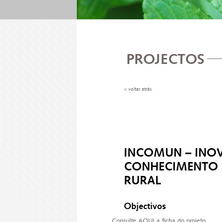
PROJECTOS
< voltar atrás
INCOMUN – INO
CONHECIMENTO
RURAL
Objectivos
Consulte
AQUI
a ficha do projeto