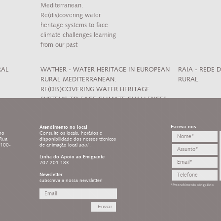
RAL
WATHER - WATER HERITAGE IN EUROPEAN
RAIA - REDE
RURAL MEDITERRANEAN.
RURAL
RE(DIS)COVERING WATER HERITAGE
SYSTEMS TO FACE CLIMATE CHALLENGES
LEARNING FROM OUR PAST
Escreva-nos
Atendimento no local
ho
Consulte os locais, horários e
 Rua
disponibilidade dos nossos técnicos
8100-
de animação local
aqui
.
Linha do Apoio ao Emigrante
707 201 183
Newsletter
subscreva a nossa newsletter!
*Preenchimento obrigatório