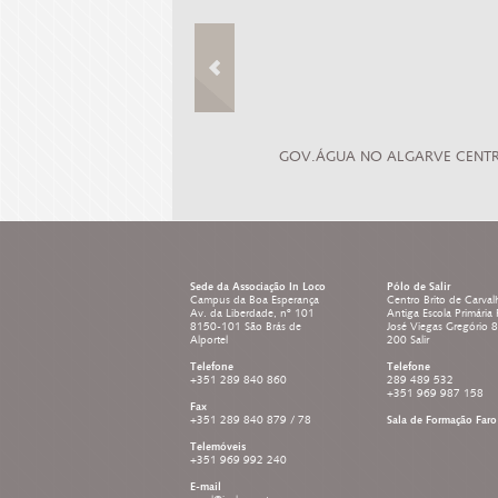
NO ESTRATÉGICO PARA A CULTURA DE
GOV.ÁGUA NO ALGARVE CENT
O
Sede da Associação In Loco
Pólo de Salir
Campus da Boa Esperança
Centro Brito de Carval
Av. da Liberdade, nº 101
Antiga Escola Primária
8150-101 São Brás de
José Viegas Gregório 
Alportel
200 Salir
Telefone
Telefone
+351 289 840 860
289 489 532
+351 969 987 158
Fax
+351 289 840 879 / 78
Sala de Formação Faro
Telemóveis
+351 969 992 240
E-mail