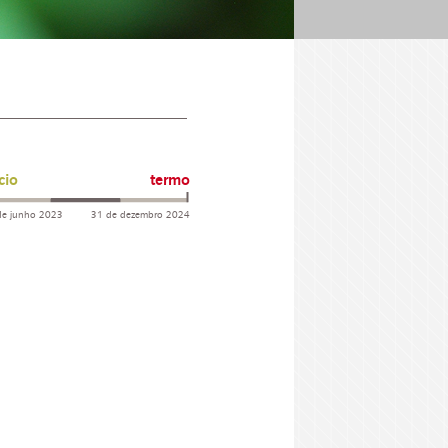
cio
termo
de junho 2023
31 de dezembro 2024