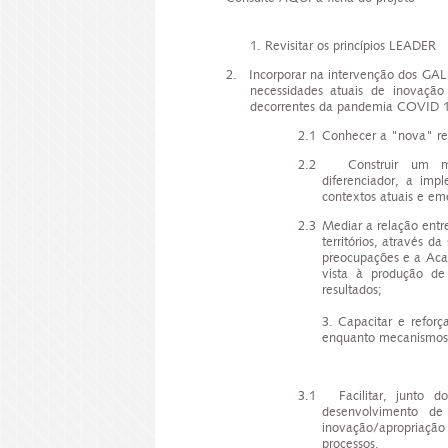
1. Revisitar os princípios LEADER
2. Incorporar na intervenção dos GAL
necessidades atuais de inovação d
decorrentes da pandemia COVID 1
2.1
Conhecer a "nova" rea
2.2
Construir um m
diferenciador, a imp
contextos atuais e emer
2.3
Mediar a relação entr
territórios, através d
preocupações e a Aca
vista à produção de
resultados;
3. Capacitar e reforçar
enquanto mecanismos d
3.1
Facilitar, junto 
desenvolvimento de
inovação/apropriaçã
processos.