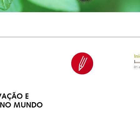
Iní
01 
VAÇÃO E
 NO MUNDO