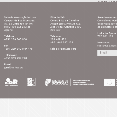
SYSTEMS T
LEARNING 
Sede da Associação In Loco
Pólo de Salir
Atendimento no 
Campus da Boa Esperança
Centro Brito de Carvalho
Consulte os locai
Av. da Liberdade, nº 101
Antiga Escola Primária Rua
disponibilidade 
8150-101 São Brás de
José Viegas Gregório 8100-
de animação loc
Alportel
200 Salir
Linha do Apoio 
Telefone
Telefone
707 201 183
+351 289 840 860
289 489 532
+351 969 987 158
Newsletter
Fax
subscreva a noss
+351 289 840 879 / 78
Sala de Formação Faro
Telemóveis
+351 969 992 240
E-mail
geral@in-loco.pt