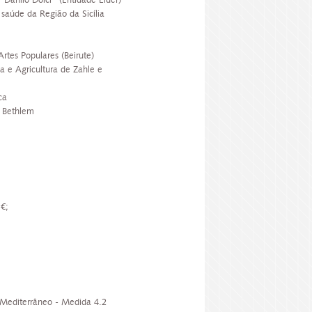
 "Danilo Dolci" (Entidade Líder)
 saúde da Região da Sicília
rtes Populares (Beirute)
a e Agricultura de Zahle e
ca
- Bethlem
€;
Mediterrâneo - Medida 4.2