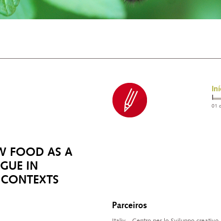
Iní
01 d
W FOOD AS A
GUE IN
 CONTEXTS
Parceiros