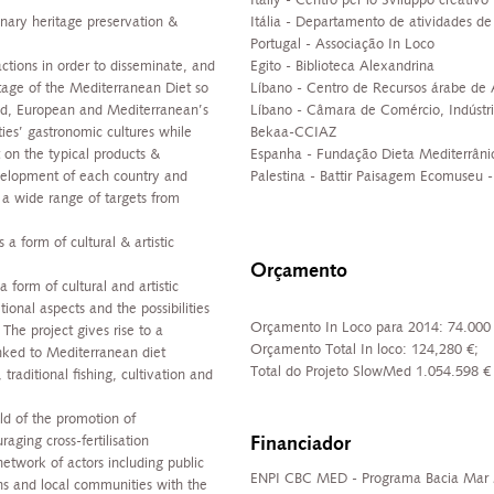
Italiy - Centro per lo Sviluppo creativo
nary heritage preservation &
Itália - Departamento de atividades de
Portugal - Associação In Loco
ctions in order to disseminate, and
Egito - Biblioteca Alexandrina
itage of the Mediterranean Diet so
Líbano - Centro de Recursos árabe de A
ed, European and Mediterranean’s
Líbano - Câmara de Comércio, Indústri
ies’ gastronomic cultures while
Bekaa-CCIAZ
 on the typical products &
Espanha - Fundação Dieta Mediterrâni
evelopment of each country and
Palestina - Battir Paisagem Ecomuseu 
h a wide range of targets from
a form of cultural & artistic
Orçamento
form of cultural and artistic
tional aspects and the possibilities
Orçamento In Loco para 2014: 74.000 
 The project gives rise to a
Orçamento Total In loco: 124,280 €;
nked to Mediterranean diet
Total do Projeto SlowMed 1.054.598 €
, traditional fishing, cultivation and
ld of the promotion of
Financiador
aging cross-fertilisation
etwork of actors including public
ENPI CBC MED - Programa Bacia Mar 
ions and local communities with the