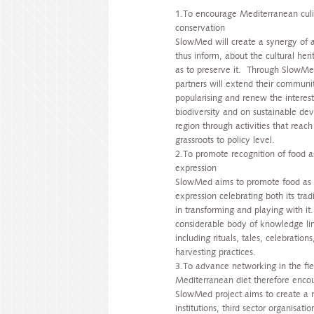
1.To encourage Mediterranean culi
conservation
SlowMed will create a synergy of a
thus inform, about the cultural her
as to preserve it. Through SlowM
partners will extend their communit
popularising and renew the interest
biodiversity and on sustainable d
region through activities that reac
grassroots to policy level.
2.To promote recognition of food as 
expression
SlowMed aims to promote food as a 
expression celebrating both its tradi
in transforming and playing with it.
considerable body of knowledge li
including rituals, tales, celebrations
harvesting practices.
3.To advance networking in the fie
Mediterranean diet therefore encour
SlowMed project aims to create a n
institutions, third sector organisat