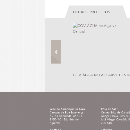
OUTROS PROJECTOS
NO ESTRATÉGICO PARA A CULTURA DE
GOV.ÁGUA NO ALGARVE CENT
O
Sede da Associação In Loco
Pólo de Salir
Campus da Boa Esperança
Centro Brito de Carval
Av. da Liberdade, nº 101
Antiga Escola Primária
8150-101 São Brás de
José Viegas Gregório 
Alportel
200 Salir
Telefone
Telefone