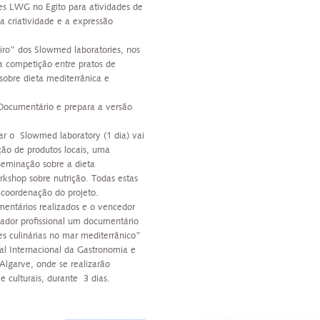
es LWG no Egito para atividades de
 criatividade e a expressão
iro” dos Slowmed laboratories, nos
ma competição entre pratos de
obre dieta mediterrânica e
 Documentário e prepara a versão
r o Slowmed laboratory (1 dia) vai
ção de produtos locais, uma
seminação sobre a dieta
kshop sobre nutrição. Todas estas
coordenação do projeto.
entários realizados e o vencedor
zador profissional um documentário
s culinárias no mar mediterrânico”
al Internacional da Gastronomia e
 Algarve, onde se realizarão
e culturais, durante 3 dias.