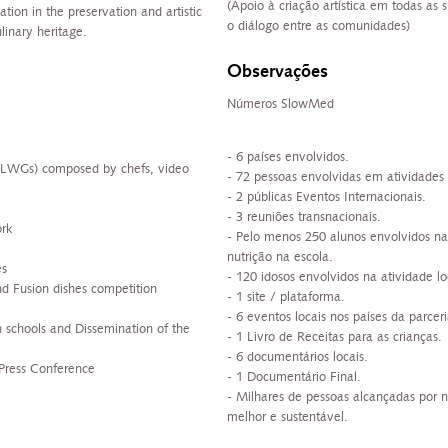
(Apoio à criação artística em todas as 
ation in the preservation and artistic
o diálogo entre as comunidades)
linary heritage.
Observações
Números SlowMed
- 6 países envolvidos.
 (LWGs) composed by chefs, video
- 72 pessoas envolvidas em atividades 
- 2 públicas Eventos Internacionais.
- 3 reuniões transnacionais.
rk
- Pelo menos 250 alunos envolvidos nas
nutrição na escola.
es
- 120 idosos envolvidos na atividade loc
nd Fusion dishes competition
- 1 site / plataforma.
y
- 6 eventos locais nos países da parceri
 schools and Dissemination of the
- 1 Livro de Receitas para as crianças.
- 6 documentários locais.
 Press Conference
- 1 Documentário Final.
- Milhares de pessoas alcançadas por
melhor e sustentável.