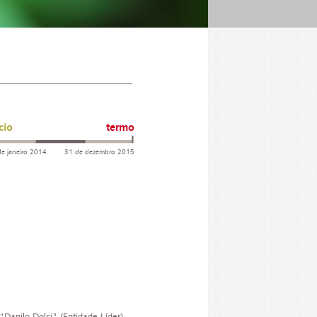
cio
termo
e janeiro 2014
31 de dezembro 2015