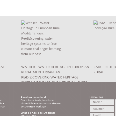
RAL
WATHER - WATER HERITAGE IN EUROPEAN
RAIA - REDE
RURAL MEDITERRANEAN.
RURAL
RE(DIS)COVERING WATER HERITAGE
SYSTEMS TO FACE CLIMATE CHALLENGES
LEARNING FROM OUR PAST
Escreva-nos
Atendimento no local
ho
Consulte os locais, horários e
 Rua
disponibilidade dos nossos técnicos
8100-
de animação local
aqui
.
Linha do Apoio ao Emigrante
707 201 183