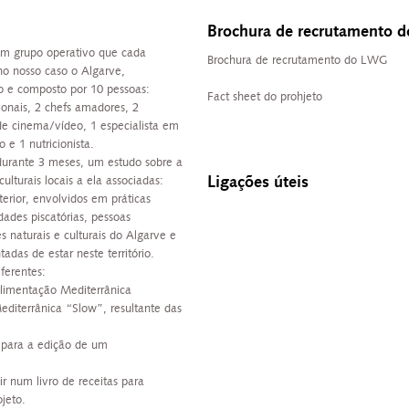
Brochura de recrutamento 
m grupo operativo que cada
Brochura de recrutamento do LWG
, no nosso caso o Algarve,
o e composto por 10 pessoas:
Fact sheet do prohjeto
ionais, 2 chefs amadores, 2
de cinema/vídeo, 1 especialista em
 e 1 nutricionista.
durante 3 meses, um estudo sobre a
Ligações úteis
ulturais locais a ela associadas:
terior, envolvidos em práticas
dades piscatórias, pessoas
 naturais e culturais do Algarve e
adas de estar neste território.
iferentes:
limentação Mediterrânica
iterrânica “Slow”, resultante das
 para a edição de um
r num livro de receitas para
jeto.