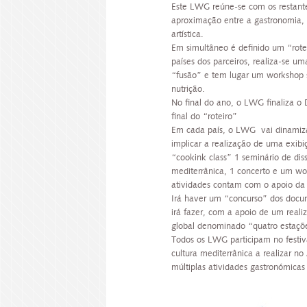
Este LWG reúne-se com os restant
aproximação entre a gastronomia, a
artística.
Em simultâneo é definido um “rote
países dos parceiros, realiza-se u
“fusão” e tem lugar um workshop s
nutrição.
No final do ano, o LWG finaliza o
final do “roteiro”
Em cada país, o LWG vai dinamiza
implicar a realização de uma exibi
“cookink class” 1 seminário de dis
mediterrânica, 1 concerto e um wor
atividades contam com o apoio da 
Irá haver um “concurso” dos docum
irá fazer, com a apoio de um reali
global denominado “quatro estaçõe
Todos os LWG participam no festiv
cultura mediterrânica a realizar no
múltiplas atividades gastronómicas 