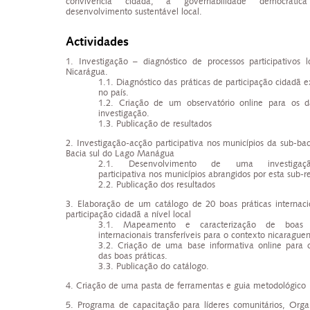
convivência cidadã, a governabilidade democrát
desenvolvimento sustentável local.
Actividades
1.
Investigação – diagnóstico de processos participativos l
Nicarágua.
1.1. Diagnóstico das práticas de participação cidadã e
no país
.
1.2. Criação de um observatório online para os 
investigação.
1.3. Publicação de resultados
2. Investigação-acção participativa nos municípios da sub-bac
Bacia sul do Lago Manágua
2.1. Desenvolvimento de uma investigaçã
participativa nos municípios abrangidos por esta sub-r
2.2.
Publicação dos resultados
3.
Elaboração de um catálogo de 20 boas práticas internaci
participação cidadã a nível local
3.1. Mapeamento e caracterização de boas p
internacionais transferíveis para o contexto nicarague
3.2. Criação de uma base informativa online para 
das boas práticas.
3.3.
Publicação do catálogo.
4.
Criação de uma pasta de ferramentas e guia metodológico
5.
Programa de capacitação para líderes comunitários, Orga