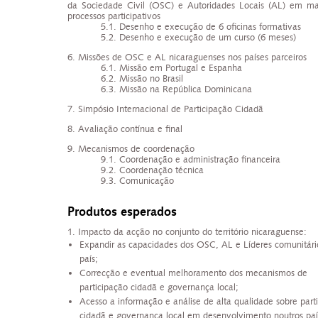
da Sociedade Civil (OSC) e Autoridades Locais (AL) em ma
processos participativos
5.1.
Desenho e execução de 6 oficinas formativas
5.2.
Desenho e execução de um curso (6 meses)
6.
Missões de OSC e AL nicaraguenses nos países parceiros
6.1.
Missão em Portugal e Espanha
6.2.
Missão no Brasil
6.3.
Missão na República Dominicana
7.
Simpósio Internacional de Participação Cidadã
8.
Avaliação contínua e final
9.
Mecanismos de coordenação
9.1. Coordenação e administração financeira
9.2. Coordenação técnica
9.3. Comunicação
Produtos esperados
1. Impacto da acção no conjunto do território nicaraguense:
Expandir as capacidades dos OSC, AL e Líderes comunitári
país;
Correcção e eventual melhoramento dos mecanismos de
participação cidadã e governança local;
Acesso a informação e análise de alta qualidade sobre part
cidadã e governança local em desenvolvimento noutros paí