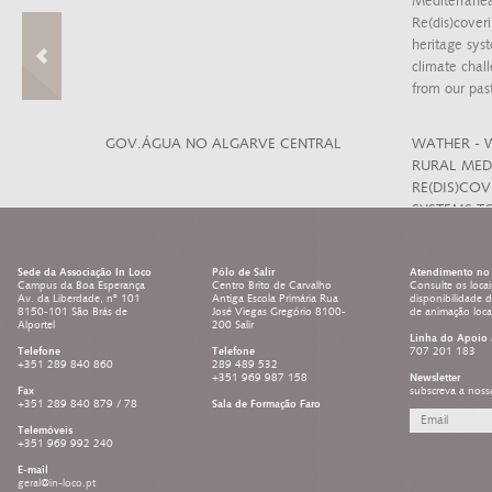
 CULTURA DE
GOV.ÁGUA NO ALGARVE CENTRAL
WATHER - 
RURAL MED
RE(DIS)CO
SYSTEMS T
LEARNING 
Sede da Associação In Loco
Pólo de Salir
Atendimento no 
Campus da Boa Esperança
Centro Brito de Carvalho
Consulte os locai
Av. da Liberdade, nº 101
Antiga Escola Primária Rua
disponibilidade 
8150-101 São Brás de
José Viegas Gregório 8100-
de animação loc
Alportel
200 Salir
Linha do Apoio 
Telefone
Telefone
707 201 183
+351 289 840 860
289 489 532
+351 969 987 158
Newsletter
Fax
subscreva a noss
+351 289 840 879 / 78
Sala de Formação Faro
Telemóveis
+351 969 992 240
E-mail
geral@in-loco.pt