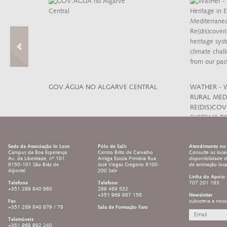
 CULTURA DE
GOV.ÁGUA NO ALGARVE CENTRAL
WATHER - 
RURAL MED
RE(DIS)CO
SYSTEMS T
LEARNING 
Sede da Associação In Loco
Pólo de Salir
Atendimento no 
Campus da Boa Esperança
Centro Brito de Carvalho
Consulte os locai
Av. da Liberdade, nº 101
Antiga Escola Primária Rua
disponibilidade 
8150-101 São Brás de
José Viegas Gregório 8100-
de animação loc
Alportel
200 Salir
Linha do Apoio 
Telefone
Telefone
707 201 183
+351 289 840 860
289 489 532
+351 969 987 158
Newsletter
Fax
subscreva a noss
+351 289 840 879 / 78
Sala de Formação Faro
Telemóveis
+351 969 992 240