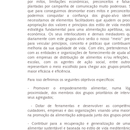
por mitos, limitações económicas, preconceitos e falsa
plantadas por campanha de comunicação muito poderosas.
que para conseguirmos desmontar esses mitos e preconceito
podermos conquistar a confiança dos grupo-alvo identi
necessitamos de elementos facilitadores que ajudem os proc
apropriação dos valores e princípios dos estilo de vida medit
estratégia fundamental para uma alimentação apetitosa, sa
económica. Os seus interlocutores e demais mediadores q
diariamente com este grupos-alvo serão o nosso “meio” pref
para veicular princípios, conceito e práticas que contribua
melhoria da sua qualidade de vida. Com eles, pretendemos t
com as entidades e organizações de fornecimento de ajuda al
com empresas de distribuição de alimentos e/ou refeições
escolas, com os agentes de ação social, entre outros
representam o meio escolhido para chegar aos grupos-priorit
maior eficácia e eficiência.
Para isso definimos os seguintes objetivos específicos:
- Promover o empoderamento alimentar, numa ló
proximidade, dos membros dos grupos prioritários de inter
seus agregados;
- Dotar de ferramentas e desenvolver as competênc
cuidadores, empresas e das organizações visando uma maior 
na promoção da alimentação adequada junto dos grupos-priorit
- Contribuir para a recuperação e generalização de uma
alimentar sustentável e baseada no estilo de vida mediterrânic