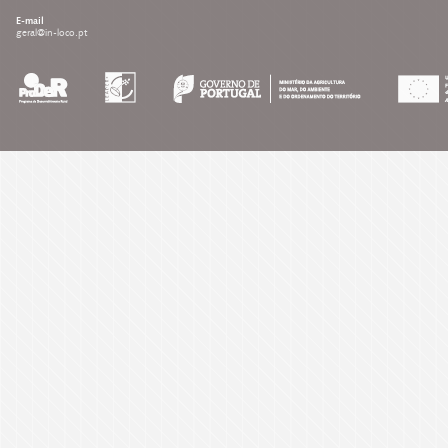
E-mail
geral@in-loco.pt